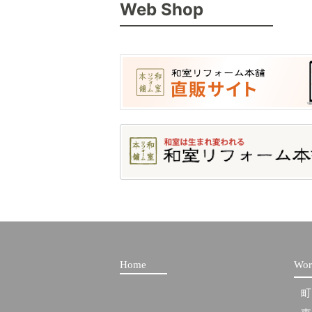
Web Shop
Home
Wor
町