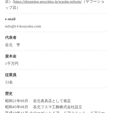
店）/
https://shopping.geocities.jp/wasitu-reform/
（ヤフーショ
ップ店）
e-mail
info@t-f-kosyoku.com
代表者
谷元 亨
資本金
1千万円
従業員
33名
歴史
昭和21年09月 谷元表具店として発足
昭和45年08月 谷元フスマ工飾株式会社設立
平成10年11月 クローゼットドア、ドアユニット、ドアリー